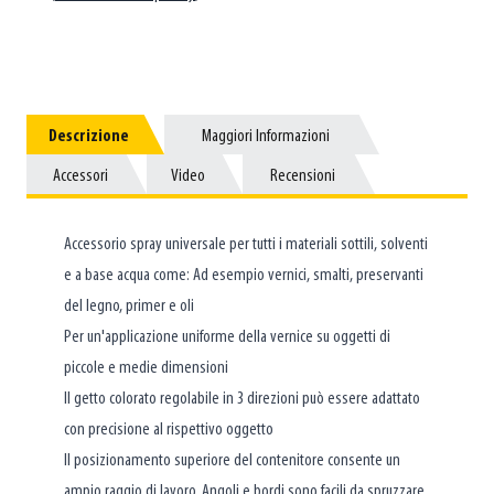
Descrizione
Descrizione
Maggiori Informazioni
Maggiori Informazioni
Accessori
Accessori
Video
Video
Recensioni
Recensioni
Accessorio spray universale per tutti i materiali sottili, solventi
e a base acqua come: Ad esempio vernici, smalti, preservanti
del legno, primer e oli
Per un'applicazione uniforme della vernice su oggetti di
piccole e medie dimensioni
Il getto colorato regolabile in 3 direzioni può essere adattato
con precisione al rispettivo oggetto
Il posizionamento superiore del contenitore consente un
ampio raggio di lavoro. Angoli e bordi sono facili da spruzzare