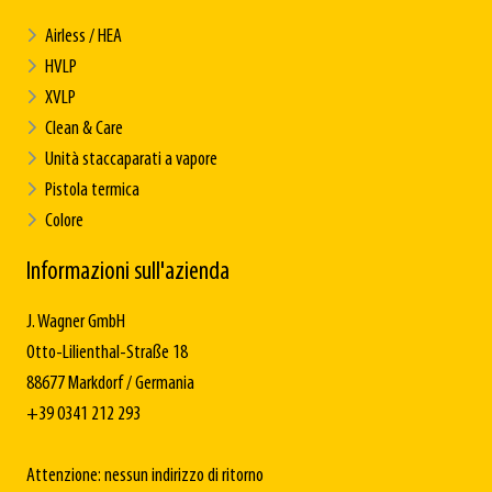
Airless / HEA
HVLP
XVLP
Clean & Care
Unità staccaparati a vapore
Pistola termica
Colore
Informazioni sull'azienda
J. Wagner GmbH
Otto-Lilienthal-Straße 18
88677 Markdorf / Germania
+39 0341 212 293
Attenzione: nessun indirizzo di ritorno