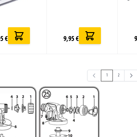
5 €
9,95 €
9
1
2
Attualmente stai legge
Pagina