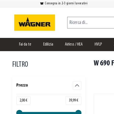
Consegna in 2-3 giorni lavorativi
Salta al contenuto
Ricerca di...
Fai da te
Edilizia
Airless / HEA
HVLP
W 690 
FILTRO
Skip to product list
Prezzo
filter
Minimum value
Valore massimo
2,00 €
39,99 €