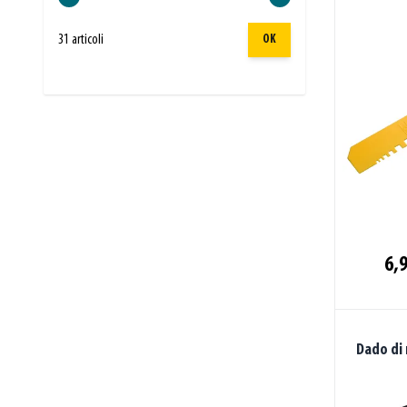
31 articoli
OK
6,9
Dado di 