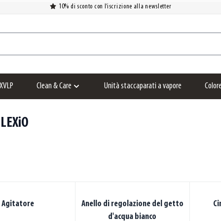
10% di sconto con l’iscrizione alla newsletter
XVLP
Clean & Care
Unità staccaparati a vapore
Color
Show submenu for Clean & Care category
FLEXiO
Agitatore
Anello di regolazione del getto
Ci
d'acqua bianco