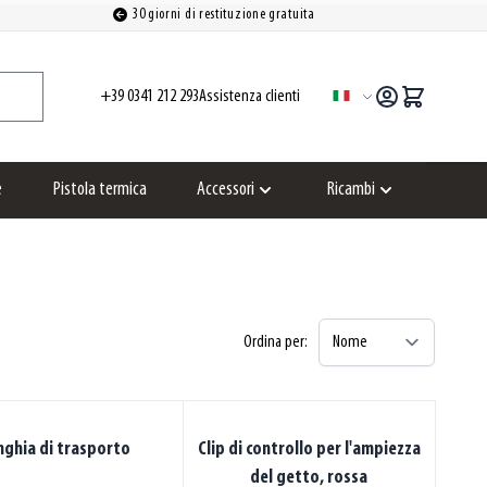
30 giorni di restituzione gratuita
+39 0341 212 293
Assistenza clienti
Lingua
e
Pistola termica
Accessori
Ricambi
Show submenu for Accessori category
Show submenu for
Ordina per:
nghia di trasporto
Clip di controllo per l'ampiezza
del getto, rossa