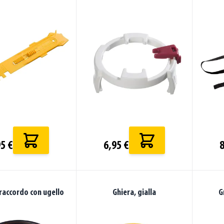
5 €
6,95 €
8
raccordo con ugello
Ghiera, gialla
G