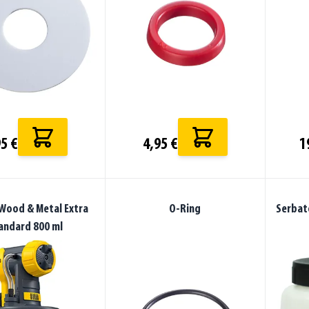
5 €
4,95 €
1
 Wood & Metal Extra
O-Ring
Serbat
andard 800 ml