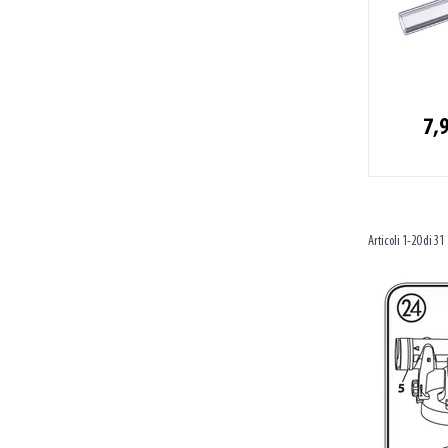
7,9
Articoli
1
-
20
di
31