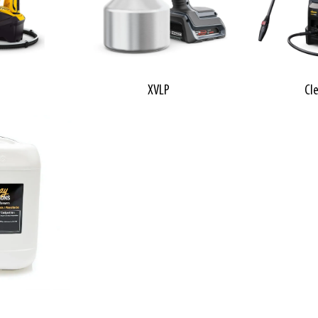
XVLP
Cl