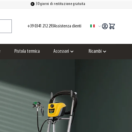
30 giorni di restituzione gratuita
+39 0341 212 293
Assistenza clienti
Lingua
e
Pistola termica
Accessori
Ricambi
Show submenu for Accessori category
Show submenu for