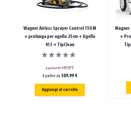
Wagner Airless Sprayer Control 150 M
Wagner A
+ prolunga per ugello 25cm + Ugello
+ Pro
413 + TipClean
Tip
349,00 €
A partire da
309,99 €
A partire da
Aggiungi al carrello