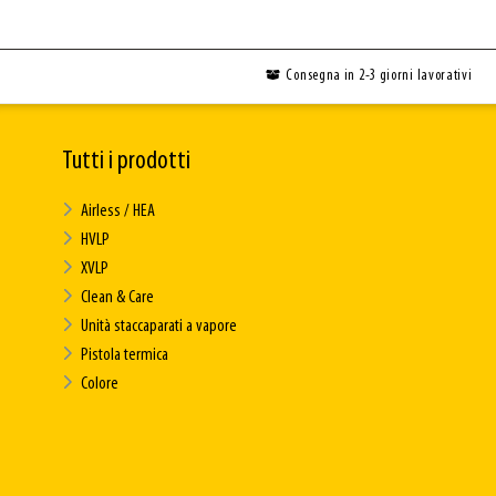
Consegna in 2-3 giorni lavorativi
Tutti i prodotti
Airless / HEA
HVLP
XVLP
Clean & Care
Unità staccaparati a vapore
Pistola termica
Colore