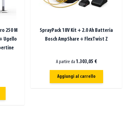
Pro 250 M
SprayPack 18V Kit + 2.0 Ah Batteria
+ Ugello
Bosch AmpShare + FlexTwist Z
pertine
1.303,05 €
A partire da
Aggiungi al carrello