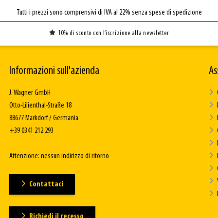
Tutti i prezzi sono comprensivi di IVA al 22% senza spese di spedizione
10% di sconto con l’iscrizione alla newsletter
Informazioni sull'azienda
As
J. Wagner GmbH
Otto-Lilienthal-Straße 18
88677 Markdorf / Germania
+39 0341 212 293
Attenzione: nessun indirizzo di ritorno
Contattaci
Richiedi il recesso