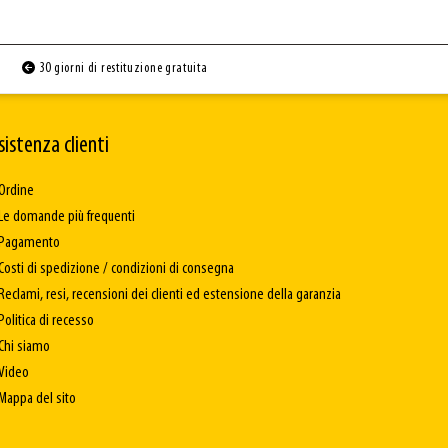
30 giorni di restituzione gratuita
sistenza clienti
Ordine
Le domande più frequenti
Pagamento
Costi di spedizione / condizioni di consegna
Reclami, resi, recensioni dei clienti ed estensione della garanzia
Politica di recesso
Chi siamo
Video
Mappa del sito