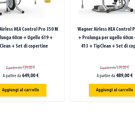
irless HEA Control Pro 350 M
Wagner Airless HEA Control 
lunga 60cm + Ugello 619 +
+ Prolunga per ugello 60cm 
Clean + Set di copertine
413 + TipClean + Set di co
729,00 €
529,00 €
A partire da
A partire da
649,00 €
489,00 €
A partire da
A partire da
Aggiungi al carrello
Aggiungi al carrello