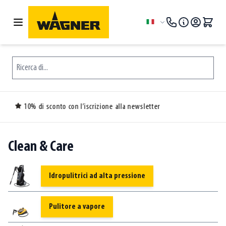
Salta al contenuto
Lingua
Ricerca di...
n l’iscrizione alla newsletter
30 giorni 
Clean & Care
Idropulitrici ad alta pressione
Pulitore a vapore