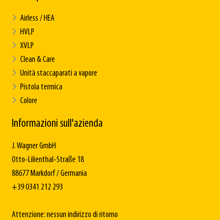
Airless / HEA
HVLP
XVLP
Clean & Care
Unità staccaparati a vapore
Pistola termica
Colore
Informazioni sull'azienda
J. Wagner GmbH
Otto-Lilienthal-Straße 18
88677 Markdorf / Germania
+39 0341 212 293
Attenzione: nessun indirizzo di ritorno