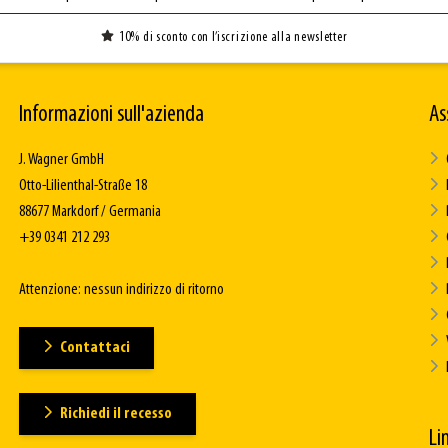
10% di sconto con l’iscrizione alla newsletter
Informazioni sull'azienda
As
J. Wagner GmbH
Otto-Lilienthal-Straße 18
88677 Markdorf / Germania
+39 0341 212 293
Attenzione: nessun indirizzo di ritorno
Contattaci
Richiedi il recesso
Lin