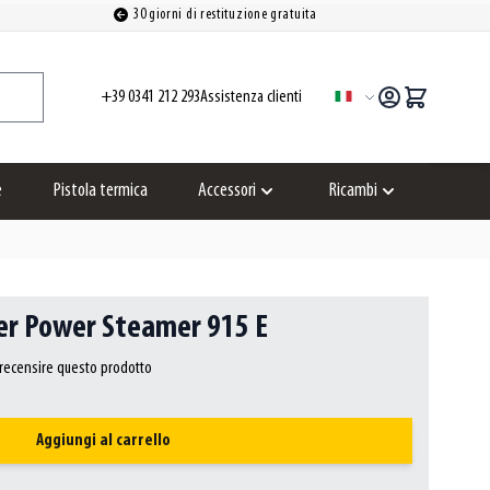
30 giorni di restituzione gratuita
+39 0341 212 293
Assistenza clienti
Lingua
e
Pistola termica
Accessori
Ricambi
Show submenu for Accessori category
Show submenu for
per Power Steamer 915 E
a recensire questo prodotto
Aggiungi al carrello