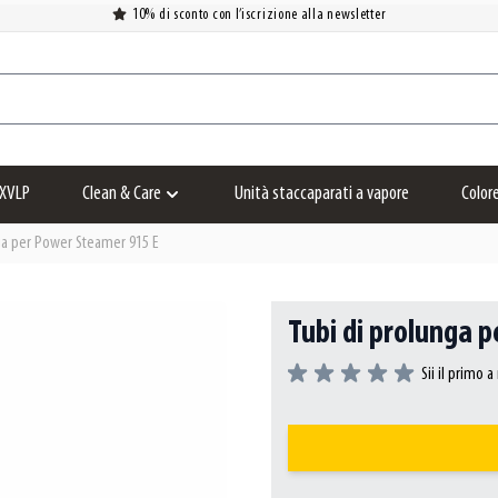
10% di sconto con l’iscrizione alla newsletter
XVLP
Clean & Care
Unità staccaparati a vapore
Color
Show submenu for Clean & Care category
ga per Power Steamer 915 E
Tubi di prolunga 
Sii il primo 