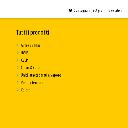
Consegna in 2-3 giorni lavorativi
Tutti i prodotti
Airless / HEA
HVLP
XVLP
Clean & Care
Unità staccaparati a vapore
Pistola termica
Colore