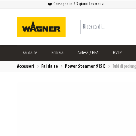
Consegna in 2-3 giorni lavorativi
Salta al contenuto
Ricerca di...
Fai da te
Edilizia
Airless / HEA
HVLP
Accessori
Fai da te
Power Steamer 915 E
Tubi di prolun