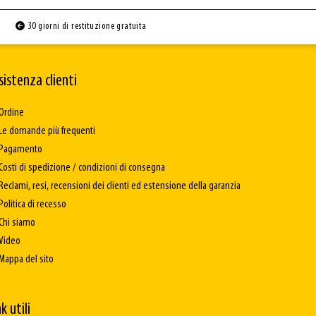
30 giorni di restituzione gratuita
sistenza clienti
Ordine
Le domande più frequenti
Pagamento
Costi di spedizione / condizioni di consegna
Reclami, resi, recensioni dei clienti ed estensione della garanzia
Politica di recesso
Chi siamo
Video
Mappa del sito
k utili