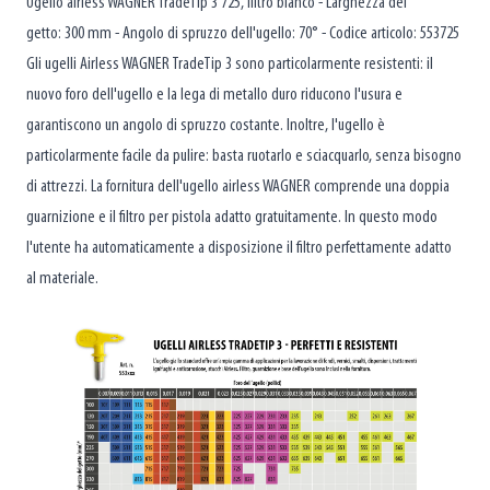
Ugello airless WAGNER TradeTip 3 725, filtro bianco - Larghezza del
getto: 300 mm - Angolo di spruzzo dell'ugello: 70° - Codice articolo: 553725
Gli ugelli Airless WAGNER TradeTip 3 sono particolarmente resistenti: il
nuovo foro dell'ugello e la lega di metallo duro riducono l'usura e
garantiscono un angolo di spruzzo costante. Inoltre, l'ugello è
particolarmente facile da pulire: basta ruotarlo e sciacquarlo, senza bisogno
di attrezzi. La fornitura dell'ugello airless WAGNER comprende una doppia
guarnizione e il filtro per pistola adatto gratuitamente. In questo modo
l'utente ha automaticamente a disposizione il filtro perfettamente adatto
al materiale.