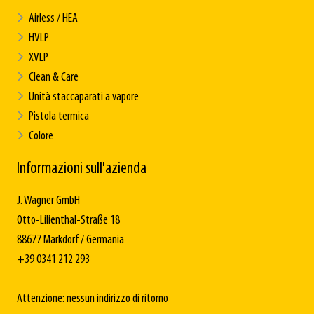
Airless / HEA
HVLP
XVLP
Clean & Care
Unità staccaparati a vapore
Pistola termica
Colore
Informazioni sull'azienda
J. Wagner GmbH
Otto-Lilienthal-Straße 18
88677 Markdorf / Germania
+39 0341 212 293
Attenzione: nessun indirizzo di ritorno