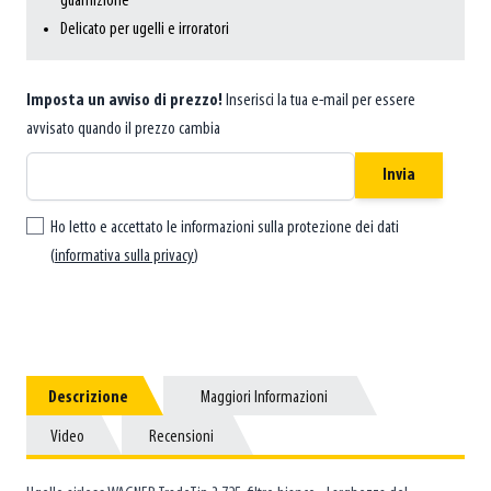
guarnizione
Delicato per ugelli e irroratori
Imposta un avviso di prezzo!
Inserisci la tua e-mail per essere
avvisato quando il prezzo cambia
Invia
Ho letto e accettato le informazioni sulla protezione dei dati
(
informativa sulla privacy
)
Descrizione
Descrizione
Maggiori Informazioni
Maggiori Informazioni
Video
Video
Recensioni
Recensioni