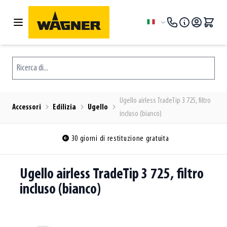
Salta al contenuto
Lingua
Ricerca di...
Ugello airless TradeTip 3 725, filtro
Accessori
Edilizia
Ugello
incluso (bianco)
30 giorni di restituzione gratuita
Ugello airless TradeTip 3 725, filtro
incluso (bianco)