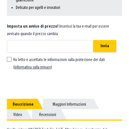
guarnizione
Delicato per ugelli e irroratori
Imposta un avviso di prezzo!
Inserisci la tua e-mail per essere
avvisato quando il prezzo cambia
Invia
Ho letto e accettato le informazioni sulla protezione dei dati
(
informativa sulla privacy
)
Descrizione
Descrizione
Maggiori Informazioni
Maggiori Informazioni
Video
Video
Recensioni
Recensioni