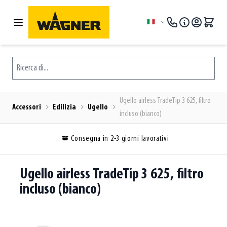
Salta al contenuto
Lingua
Ricerca di...
Ugello airless TradeTip 3 625, filtro
Accessori
Edilizia
Ugello
incluso (bianco)
Consegna in 2-3 giorni lavorativi
Ugello airless TradeTip 3 625, filtro
incluso (bianco)