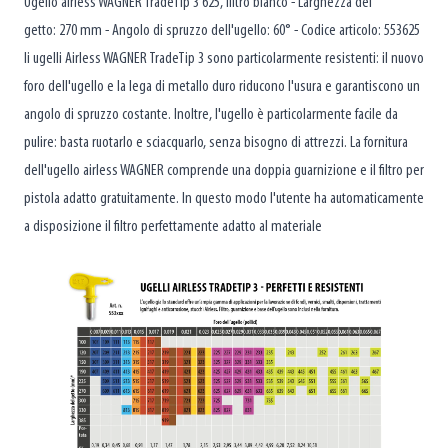
Ugello airless WAGNER TradeTip 3 625, filtro bianco - Larghezza del
getto: 270 mm - Angolo di spruzzo dell'ugello: 60° - Codice articolo: 553625
li ugelli Airless WAGNER TradeTip 3 sono particolarmente resistenti: il nuovo
foro dell'ugello e la lega di metallo duro riducono l'usura e garantiscono un
angolo di spruzzo costante. Inoltre, l'ugello è particolarmente facile da
pulire: basta ruotarlo e sciacquarlo, senza bisogno di attrezzi. La fornitura
dell'ugello airless WAGNER comprende una doppia guarnizione e il filtro per
pistola adatto gratuitamente. In questo modo l'utente ha automaticamente
a disposizione il filtro perfettamente adatto al materiale