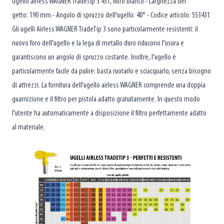
Ugello airless WAGNER TradeTip 3 431, filtro bianco - Larghezza del
getto: 190 mm - Angolo di spruzzo dell'ugello: 40° - Codice articolo: 553431
Gli ugelli Airless WAGNER TradeTip 3 sono particolarmente resistenti: il
nuovo foro dell'ugello e la lega di metallo duro riducono l'usura e
garantiscono un angolo di spruzzo costante. Inoltre, l'ugello è
particolarmente facile da pulire: basta ruotarlo e sciacquarlo, senza bisogno
di attrezzi. La fornitura dell'ugello airless WAGNER comprende una doppia
guarnizione e il filtro per pistola adatto gratuitamente. In questo modo
l'utente ha automaticamente a disposizione il filtro perfettamente adatto
al materiale.