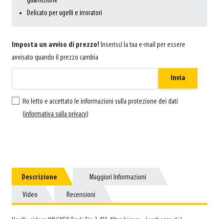
guarnizione
Delicato per ugelli e irroratori
Imposta un avviso di prezzo!
Inserisci la tua e-mail per essere
avvisato quando il prezzo cambia
Invia
Ho letto e accettato le informazioni sulla protezione dei dati
(
informativa sulla privacy
)
Descrizione
Descrizione
Maggiori Informazioni
Maggiori Informazioni
Video
Video
Recensioni
Recensioni