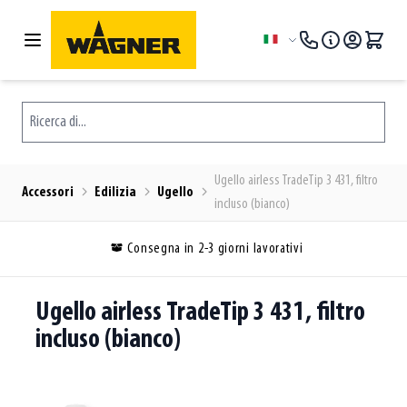
Salta al contenuto
Lingua
Ricerca di...
Ugello airless TradeTip 3 431, filtro
Accessori
Edilizia
Ugello
incluso (bianco)
Consegna in 2-3 giorni lavorativi
Ugello airless TradeTip 3 431, filtro
incluso (bianco)