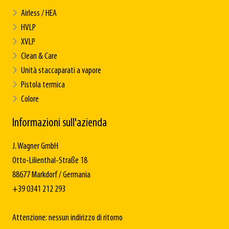
Airless / HEA
HVLP
XVLP
Clean & Care
Unità staccaparati a vapore
Pistola termica
Colore
Informazioni sull'azienda
J. Wagner GmbH
Otto-Lilienthal-Straße 18
88677 Markdorf / Germania
+39 0341 212 293
Attenzione: nessun indirizzo di ritorno