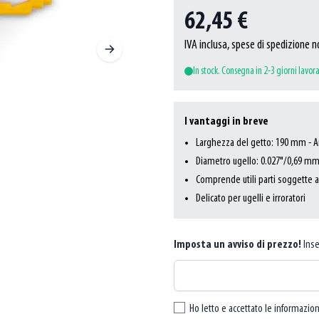
62,45 €
IVA inclusa, spese di spedizione n
In stock. Consegna in 2-3 giorni lavora
I vantaggi in breve
Larghezza del getto: 190 mm - An
Diametro ugello: 0.027"/0,69 mm 
Comprende utili parti soggette a
Delicato per ugelli e irroratori
Imposta un avviso di prezzo!
Inse
Ho letto e accettato le informazion