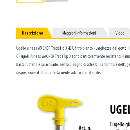
Descrizione
Descrizione
Maggiori Informazioni
Maggiori Informazioni
Video
Video
Ugello airless WAGNER TradeTip 3 427, filtro bianco - Larghezza del getto: 
Gli ugelli Airless WAGNER TradeTip 3 sono particolarmente resistenti: il nuo
basta ruotarlo e sciacquarlo, senza bisogno di attrezzi. La fornitura dell
disposizione il filtro perfettamente adatto al materiale.