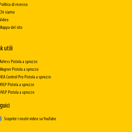
Politica di recesso
Chi siamo
Video
Mappa del sito
k utili
Airless Pistola a spruzzo
Wagner Pistola a spruzzo
HEA Control Pro Pistola a spruzzo
XVLP Pistola a spruzzo
HVLP Pistola a spruzzo
guici
Scoprite i nostri video su YouTube