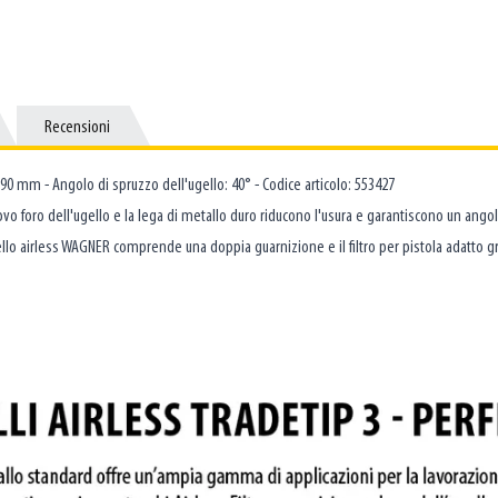
Recensioni
Recensioni
190 mm - Angolo di spruzzo dell'ugello: 40° - Codice articolo: 553427
vo foro dell'ugello e la lega di metallo duro riducono l'usura e garantiscono un angolo
'ugello airless WAGNER comprende una doppia guarnizione e il filtro per pistola adat