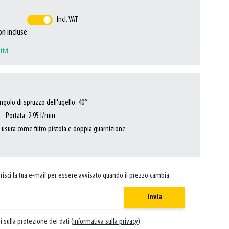
Incl. VAT
on incluse
tivi
golo di spruzzo dell'ugello: 40°
- Portata: 2.95 l/min
 usura come filtro pistola e doppia guarnizione
risci la tua e-mail per essere avvisato quando il prezzo cambia
Invia
i sulla protezione dei dati (
informativa sulla privacy
)