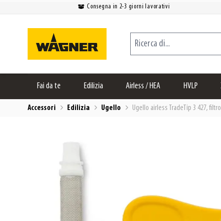
Consegna in 2-3 giorni lavorativi
Salta al contenuto
Ricerca di...
Fai da te
Edilizia
Airless / HEA
HVLP
Accessori
Edilizia
Ugello
Ugello airless TradeTip 3 427, filtr