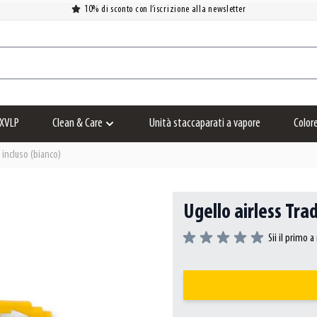
10% di sconto con l’iscrizione alla newsletter
XVLP
Clean & Care
Unità staccaparati a vapore
Color
Show submenu for Clean & Care category
o incluso (bianco)
Ugello airless Trad
Sii il primo 