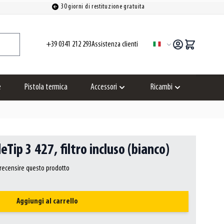
30 giorni di restituzione gratuita
+39 0341 212 293
Assistenza clienti
Lingua
e
Pistola termica
Accessori
Ricambi
Show submenu for Accessori category
Show submenu for
eTip 3 427, filtro incluso (bianco)
a recensire questo prodotto
Aggiungi al carrello