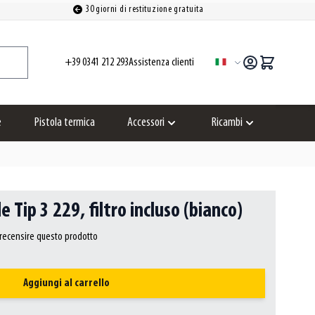
30 giorni di restituzione gratuita
+39 0341 212 293
Assistenza clienti
Lingua
e
Pistola termica
Accessori
Ricambi
Show submenu for Accessori category
Show submenu for
e Tip 3 229, filtro incluso (bianco)
a recensire questo prodotto
Aggiungi al carrello