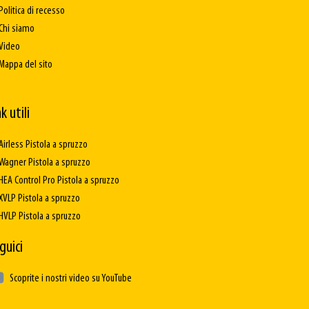
Politica di recesso
Chi siamo
Video
Mappa del sito
k utili
Airless Pistola a spruzzo
Wagner Pistola a spruzzo
HEA Control Pro Pistola a spruzzo
XVLP Pistola a spruzzo
HVLP Pistola a spruzzo
guici
Scoprite i nostri video su YouTube