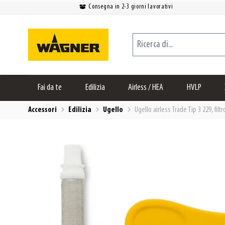
Consegna in 2-3 giorni lavorativi
Salta al contenuto
Ricerca di...
Fai da te
Edilizia
Airless / HEA
HVLP
Accessori
Edilizia
Ugello
Ugello airless Trade Tip 3 229, filt