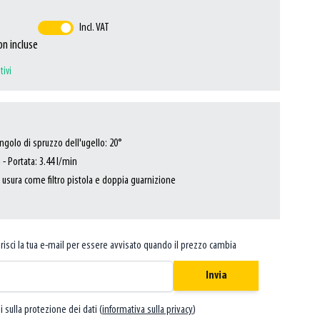
Incl. VAT
on incluse
tivi
golo di spruzzo dell'ugello: 20°
- Portata: 3.44 l/min
 usura come filtro pistola e doppia guarnizione
risci la tua e-mail per essere avvisato quando il prezzo cambia
Invia
i sulla protezione dei dati (
informativa sulla privacy
)