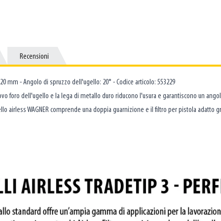
Recensioni
Recensioni
120 mm - Angolo di spruzzo dell'ugello: 20° - Codice articolo: 553229
vo foro dell'ugello e la lega di metallo duro riducono l'usura e garantiscono un angolo
'ugello airless WAGNER comprende una doppia guarnizione e il filtro per pistola adat