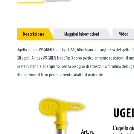
Descrizione
Descrizione
Maggiori Informazioni
Maggiori Informazioni
Video
Video
Ugello airless WAGNER TradeTip 3 229, filtro bianco - Larghezza del getto: 
Gli ugelli Airless WAGNER TradeTip 3 sono particolarmente resistenti: il nuo
basta ruotarlo e sciacquarlo, senza bisogno di attrezzi. La fornitura dell
disposizione il filtro perfettamente adatto al materiale.