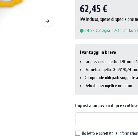
62,45 €
IVA inclusa, spese di spedizione n
In stock. Consegna in 2-3 giorni lavora
I vantaggi in breve
Larghezza del getto: 120 mm - An
Diametro ugello: 0.029"/0,74 mm 
Comprende utili parti soggette a
Delicato per ugelli e irroratori
Imposta un avviso di prezzo!
Inse
Ho letto e accettato le informazion