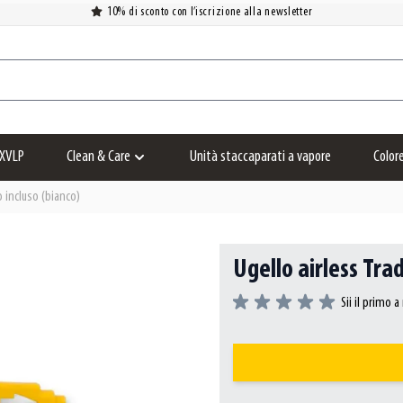
10% di sconto con l’iscrizione alla newsletter
XVLP
Clean & Care
Unità staccaparati a vapore
Color
Show submenu for Clean & Care category
ro incluso (bianco)
Ugello airless Trad
Sii il primo 