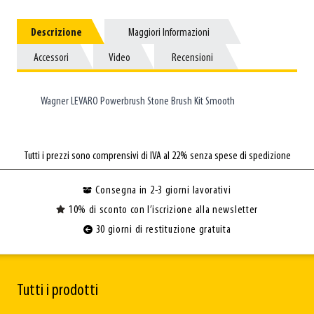
Descrizione
Descrizione
Maggiori Informazioni
Maggiori Informazioni
Accessori
Accessori
Video
Video
Recensioni
Recensioni
Wagner LEVARO Powerbrush Stone Brush Kit Smooth
Tutti i prezzi sono comprensivi di IVA al 22% senza spese di spedizione
Consegna in 2-3 giorni lavorativi
10% di sconto con l’iscrizione alla newsletter
30 giorni di restituzione gratuita
Tutti i prodotti