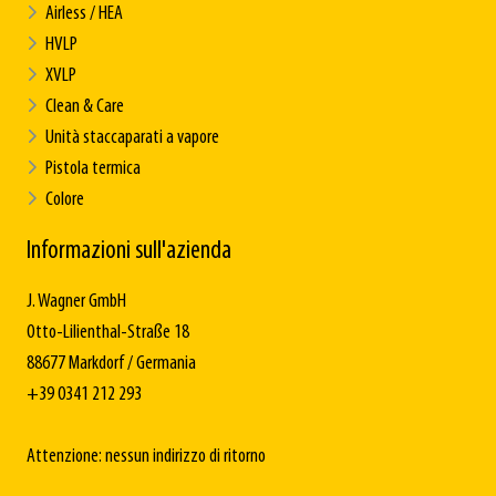
Airless / HEA
HVLP
XVLP
Clean & Care
Unità staccaparati a vapore
Pistola termica
Colore
Informazioni sull'azienda
J. Wagner GmbH
Otto-Lilienthal-Straße 18
88677 Markdorf / Germania
+39 0341 212 293
Attenzione: nessun indirizzo di ritorno