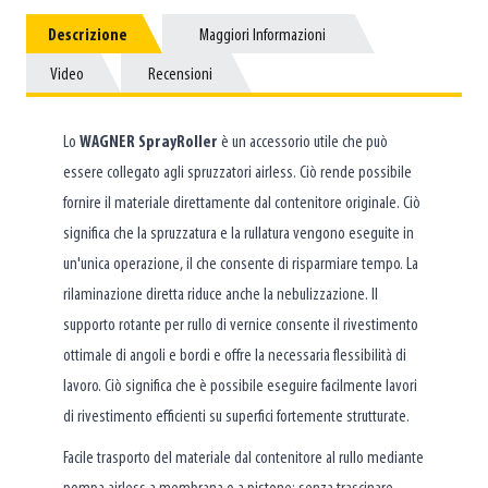
Descrizione
Descrizione
Maggiori Informazioni
Maggiori Informazioni
Video
Video
Recensioni
Recensioni
Lo
WAGNER SprayRoller
è un accessorio utile che può
essere collegato agli spruzzatori airless. Ciò rende possibile
fornire il materiale direttamente dal contenitore originale. Ciò
significa che la spruzzatura e la rullatura vengono eseguite in
un'unica operazione, il che consente di risparmiare tempo. La
rilaminazione diretta riduce anche la nebulizzazione. Il
supporto rotante per rullo di vernice consente il rivestimento
ottimale di angoli e bordi e offre la necessaria flessibilità di
lavoro. Ciò significa che è possibile eseguire facilmente lavori
di rivestimento efficienti su superfici fortemente strutturate.
Facile trasporto del materiale dal contenitore al rullo mediante