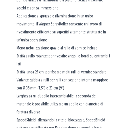
pompa airless a membrana o a pistone: senza trascinare
secchi e senza immersione.
Applicazione a spruzzo e rilaminazione in un unico
movimento: il Wagner SprayRoller consente un lavoro di
rivestimento efficiente su superfici altamente strutturate in
un'unica operazione
Meno nebulizzazione grazie al rullo di vernice incluso
Staffa a rullo rotante: per rivestire angoli e bordi su entrambi i
lati
Staffa lunga 25 cm: per fissare molti rulli di vernice standard
Variante gabbia a rulli per rulli con sezione interna maggiore
con Ø 38 mm (1,5”) e 23 cm (9”)
Larghezza rulloUgello intercambiabile: a seconda del
materiale è possibile utilizzare un ugello con diametro di
foratura diverso
SpeedShield: allentando la vite di bloccaggio, SpeedShield