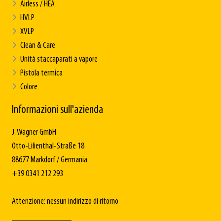
Airless / HEA
HVLP
XVLP
Clean & Care
Unità staccaparati a vapore
Pistola termica
Colore
Informazioni sull'azienda
J. Wagner GmbH
Otto-Lilienthal-Straße 18
88677 Markdorf / Germania
+39 0341 212 293
Attenzione: nessun indirizzo di ritorno