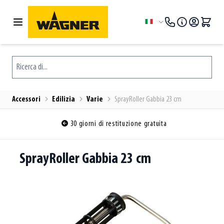
Salta al contenuto
Lingua
Ricerca di...
Accessori
Edilizia
Varie
SprayRoller Gabbia 23 cm
30 giorni di restituzione gratuita
SprayRoller Gabbia 23 cm