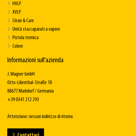
HVLP
XVLP
Clean & Care
Unità staccaparati a vapore
Pistola termica
Colore
Informazioni sull'azienda
J. Wagner GmbH
Otto-Lilienthal-Straße 18
88677 Markdorf / Germania
+39 0341 212 293
Attenzione: nessun indirizzo di ritorno
Contattaci