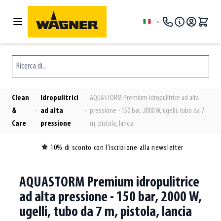
Salta al contenuto
Lingua
Ricerca di...
Clean
Idropulitrici
AQUASTORM Premium idropulitrice ad alta
&
ad alta
pressione - 150 bar, 2000 W, ugelli, tubo da 7
Care
pressione
m, pistola, lancia
10% di sconto con l’iscrizione alla newsletter
AQUASTORM Premium idropulitrice
ad alta pressione - 150 bar, 2000 W,
ugelli, tubo da 7 m, pistola, lancia