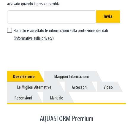
avvisato quando il prezzo cambia
Invia
Ho letto e accettato le informazioni sulla protezione dei dati
(
informativa sulla privacy
)
Descrizione
Descrizione
Maggiori Informazioni
Maggiori Informazioni
Le Migliori Alternative
Le Migliori Alternative
Accessori
Accessori
Video
Video
Recensioni
Recensioni
Manuale
Manuale
AQUASTORM Premium