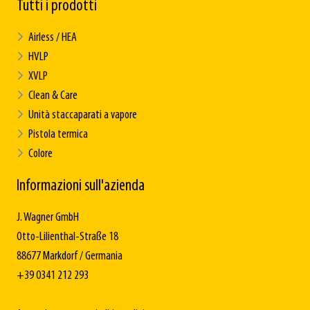
Tutti i prodotti
Airless / HEA
HVLP
XVLP
Clean & Care
Unità staccaparati a vapore
Pistola termica
Colore
Informazioni sull'azienda
J. Wagner GmbH
Otto-Lilienthal-Straße 18
88677 Markdorf / Germania
+39 0341 212 293