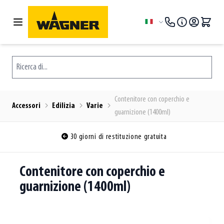
Salta al contenuto
Lingua
Ricerca di...
Contenitore con coperchio e
Accessori
Edilizia
Varie
guarnizione (1400ml)
30 giorni di restituzione gratuita
Contenitore con coperchio e
guarnizione (1400ml)