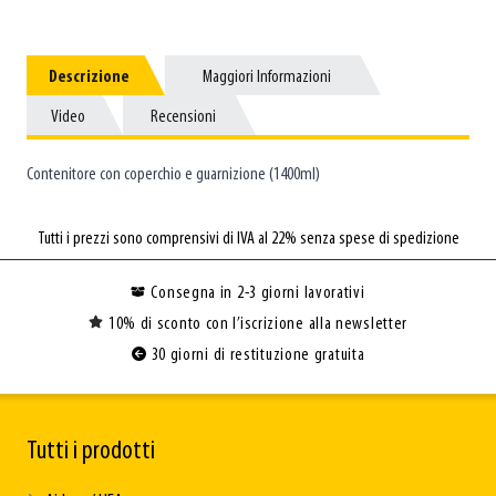
Descrizione
Descrizione
Maggiori Informazioni
Maggiori Informazioni
Video
Video
Recensioni
Recensioni
Contenitore con coperchio e guarnizione (1400ml)
Tutti i prezzi sono comprensivi di IVA al 22% senza spese di spedizione
Consegna in 2-3 giorni lavorativi
10% di sconto con l’iscrizione alla newsletter
30 giorni di restituzione gratuita
Tutti i prodotti