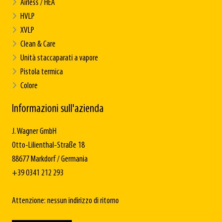
Airless / HEA
HVLP
XVLP
Clean & Care
Unità staccaparati a vapore
Pistola termica
Colore
Informazioni sull'azienda
J. Wagner GmbH
Otto-Lilienthal-Straße 18
88677 Markdorf / Germania
+39 0341 212 293
Attenzione: nessun indirizzo di ritorno