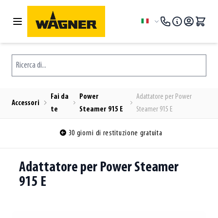
Salta al contenuto
Lingua
Ricerca di...
Fai da
Power
Adattatore per Power
Accessori
te
Steamer 915 E
Steamer 915 E
iorni di restituzione gratuita
Adattatore per Power Steamer
915 E