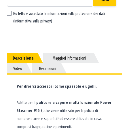
Ho letto e accettato le informazioni sulla protezione dei dati
(
informativa sulla privacy
)
Descrizione
Descrizione
Maggiori Informazioni
Maggiori Informazioni
Video
Video
Recensioni
Recensioni
Per diversi accessori come spazzole e ugelli.
Adatto per il
pulitore a vapore multifunzionale Power
Steamer 915 E
, che viene utilizzato per la pulizia di
numerose aree e superfici Può essere utilizzato in casa,
compresi bagni, cucine e pavimenti.