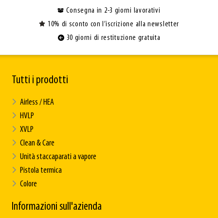
Consegna in 2-3 giorni lavorativi
10% di sconto con l’iscrizione alla newsletter
30 giorni di restituzione gratuita
Tutti i prodotti
Airless / HEA
HVLP
XVLP
Clean & Care
Unità staccaparati a vapore
Pistola termica
Colore
Informazioni sull'azienda