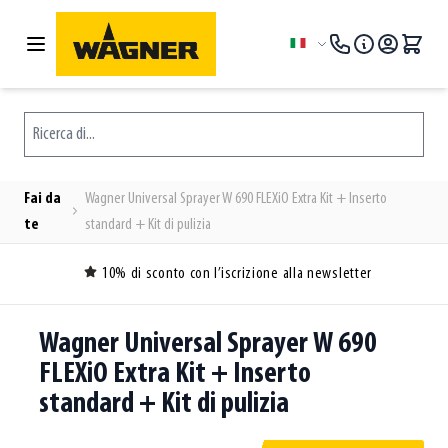
Salta al contenuto
Lingua
Ricerca di...
Fai da
Wagner Universal Sprayer W 690 FLEXiO Extra Kit + Inserto
te
standard + Kit di pulizia
10% di sconto con l’iscrizione alla newsletter
Wagner Universal Sprayer W 690
FLEXiO Extra Kit + Inserto
standard + Kit di pulizia