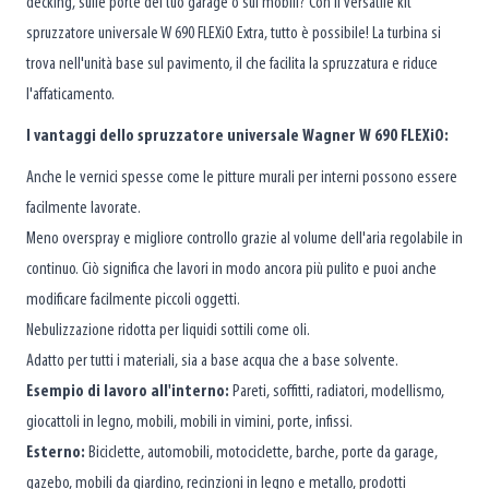
decking, sulle porte del tuo garage o sui mobili? Con il versatile kit
spruzzatore universale W 690 FLEXiO Extra, tutto è possibile! La turbina si
trova nell'unità base sul pavimento, il che facilita la spruzzatura e riduce
l'affaticamento.
I vantaggi dello spruzzatore universale Wagner W 690 FLEXiO:
Anche le vernici spesse come le pitture murali per interni possono essere
facilmente lavorate.
Meno overspray e migliore controllo grazie al volume dell'aria regolabile in
continuo. Ciò significa che lavori in modo ancora più pulito e puoi anche
modificare facilmente piccoli oggetti.
Nebulizzazione ridotta per liquidi sottili come oli.
Adatto per tutti i materiali, sia a base acqua che a base solvente.
Esempio di lavoro all'interno:
Pareti, soffitti, radiatori, modellismo,
giocattoli in legno, mobili, mobili in vimini, porte, infissi.
Esterno:
Biciclette, automobili, motociclette, barche, porte da garage,
gazebo, mobili da giardino, recinzioni in legno e metallo, prodotti