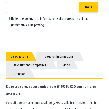
Invia
Ho letto e accettato le informazioni sulla protezione dei dati
(
informativa sulla privacy
)
Descrizione
Descrizione
Maggiori Informazioni
Maggiori Informazioni
Rivestimenti Compatibili
Rivestimenti Compatibili
Video
Video
Recensioni
Recensioni
Kit extra spruzzatore universale W 690 FLEXiO con numerosi
accessori
Vorresti lavorare su un muro, sul tuo gazebo, sulla tua recinzione, sul tuo