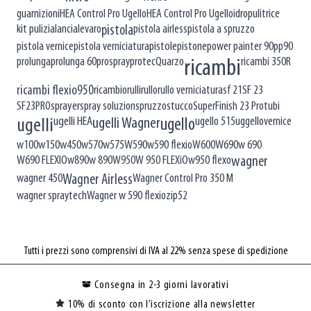
guarnizioni
HEA Control Pro Ugello
HEA Control Pro Ugello
idropulitrice
kit pulizia
lancia
levaro
pistola airless
pistola a spruzzo
pistola
pistola vernice
pistola verniciatura
pistole
pistone
power painter 90
pp90
prolunga
prolunga 60
prospray
protec
Quarzo
ricambi 350R
ricambi
ricambi flexio950
ricambio
rulli
rullo
rullo verniciatura
sf 21
SF 23
SF23PRO
sprayer
spray soluzion
spruzzo
stucco
SuperFinish 23 Pro
tubi
ugelli HEA
ugello 515
uggello
vernice
ugelli
ugelli Wagner
ugello
w100
w150
w450
w570
w575
W590
w590 flexio
W600
W690
w 690
W690 FLEXIO
w890
w 890
W950
W 950 FLEXiO
w950 flexo
wagner
wagner 450
Wagner Control Pro 350 M
Wagner Airless
wagner spraytech
Wagner w 590 flexio
zip52
Tutti i prezzi sono comprensivi di IVA al 22% senza spese di spedizione
Consegna in 2-3 giorni lavorativi
10% di sconto con l’iscrizione alla newsletter