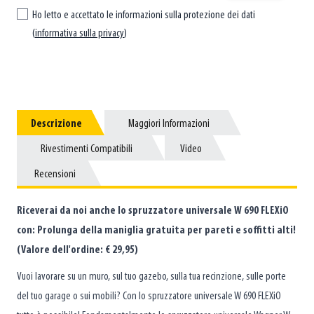
Ho letto e accettato le informazioni sulla protezione dei dati
(
informativa sulla privacy
)
Descrizione
Descrizione
Maggiori Informazioni
Maggiori Informazioni
Rivestimenti Compatibili
Rivestimenti Compatibili
Video
Video
Recensioni
Recensioni
Riceverai da noi anche lo spruzzatore universale W 690 FLEXiO
con: Prolunga della maniglia gratuita per pareti e soffitti alti!
(Valore dell'ordine: € 29,95)
Vuoi lavorare su un muro, sul tuo gazebo, sulla tua recinzione, sulle porte
del tuo garage o sui mobili? Con lo spruzzatore universale W 690 FLEXiO