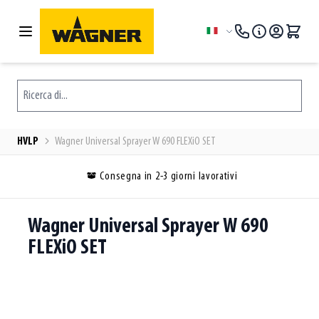
Salta al contenuto
Lingua
Ricerca di...
HVLP
Wagner Universal Sprayer W 690 FLEXiO SET
Consegna in 2-3 giorni lavorativi
Wagner Universal Sprayer W 690
FLEXiO SET