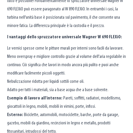
tutto è possibile! Fondamentalmente lo spruzzatore universale Wagner W
690 FLEXiO può essere paragonato al W 890 FLEXiO. In entrambi i casi, la
turbina nell'unità base è posizionata sul pavimento, il che consente una
minore fatica. La differenza principale è la custodia e il prezzo.
I vantaggi dello spruzzatore universale Wagner W 690 FLEXiO:
Le vernici spesse come le pitture murali per interni sono facili da lavorare.
Meno overspray e migliore controllo grazie al volume dell'aria regolabile in
continuo. Ciò significa che lavori in modo ancora più pulito e puoi anche
modificare facilmente piccoli oggetti.
Nebulizzazione ridotta per liquidi sottili come oli.
Adatto per tutti i materiali, sia a base acqua che a base solvente.
Esempio di lavoro all'interno:
Pareti, soffitti, radiatori, modellismo,
giocattoli in legno, mobili, mobili in vimini, porte, infissi.
Esterno:
Biciclette, automobili, motociclette, barche, porte da garage,
gazebo, mobili da giardino, recinzioni in legno e metallo, prodotti
fitosanitari, intradossi del tetto.