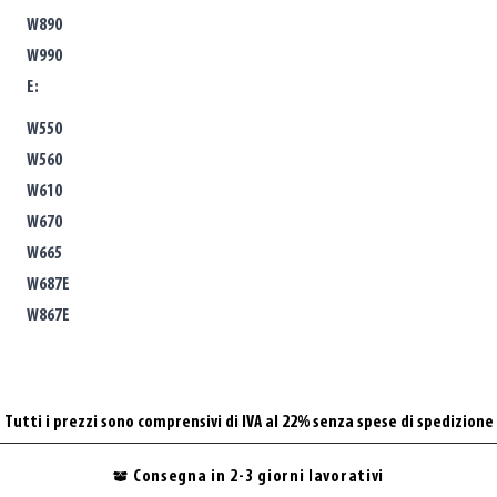
W890
W990
E:
W550
W560
W610
W670
W665
W687E
W867E
Tutti i prezzi sono comprensivi di IVA al 22% senza spese di spedizione
Consegna in 2-3 giorni lavorativi