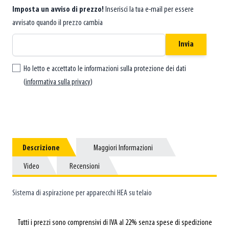
Imposta un avviso di prezzo!
Inserisci la tua e-mail per essere
avvisato quando il prezzo cambia
Invia
Ho letto e accettato le informazioni sulla protezione dei dati
(
informativa sulla privacy
)
Descrizione
Descrizione
Maggiori Informazioni
Maggiori Informazioni
Video
Video
Recensioni
Recensioni
Sistema di aspirazione per apparecchi HEA su telaio
Tutti i prezzi sono comprensivi di IVA al 22% senza spese di spedizione