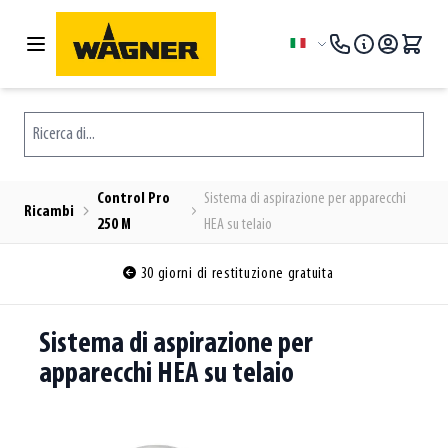
Salta al contenuto
Lingua
Ricerca di...
Control Pro
Sistema di aspirazione per apparecchi
Ricambi
250 M
HEA su telaio
30 giorni di restituzione gratuita
Sistema di aspirazione per
apparecchi HEA su telaio