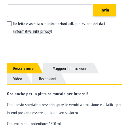
Invia
Ho letto e accettato le informazioni sulla protezione dei dati
(
informativa sulla privacy
)
Descrizione
Descrizione
Maggiori Informazioni
Maggiori Informazioni
Video
Video
Recensioni
Recensioni
Ora anche per la pittura murale per interni!
Con questo speciale accessorio spray, le vernici a emulsione e al lattice per
interni possono essere applicate senza sforzo.
Contenuto del contenitore: 1300 ml