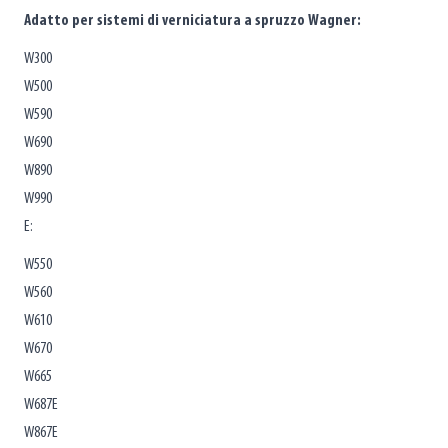
Adatto per sistemi di verniciatura a spruzzo Wagner:
W300
W500
W590
W690
W890
W990
E:
W550
W560
W610
W670
W665
W687E
W867E