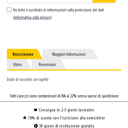
Ho letto e accettato le informazioni sulla protezione dei dati
(
informativa sulla privacy
)
Descrizione
Descrizione
Maggiori Informazioni
Maggiori Informazioni
Video
Video
Recensioni
Recensioni
Dado di raccordo con ugello
Tutti i prezzi sono comprensivi di IVA al 22% senza spese di spedizione
Consegna in 2-3 giorni lavorativi
10% di sconto con l’iscrizione alla newsletter
30 giorni di restituzione gratuita