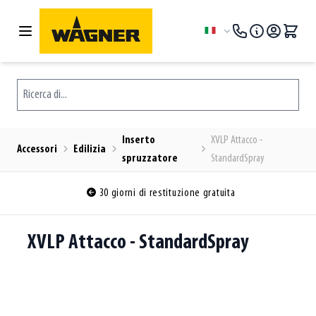
Salta al contenuto
Lingua
Ricerca di...
Inserto
XVLP Attacco -
Accessori
Edilizia
spruzzatore
StandardSpray
30 giorni di restituzione gratuita
XVLP Attacco - StandardSpray