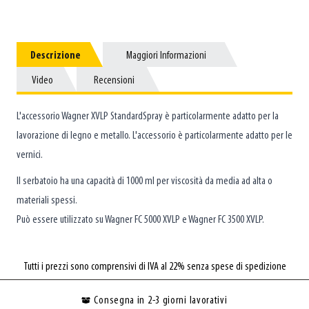
Descrizione
Descrizione
Maggiori Informazioni
Maggiori Informazioni
Video
Video
Recensioni
Recensioni
L'accessorio Wagner XVLP StandardSpray è particolarmente adatto per la
lavorazione di legno e metallo. L'accessorio è particolarmente adatto per le
vernici.
Il serbatoio ha una capacità di 1000 ml per viscosità da media ad alta o
materiali spessi.
Può essere utilizzato su Wagner FC 5000 XVLP e Wagner FC 3500 XVLP.
Tutti i prezzi sono comprensivi di IVA al 22% senza spese di spedizione
Consegna in 2-3 giorni lavorativi