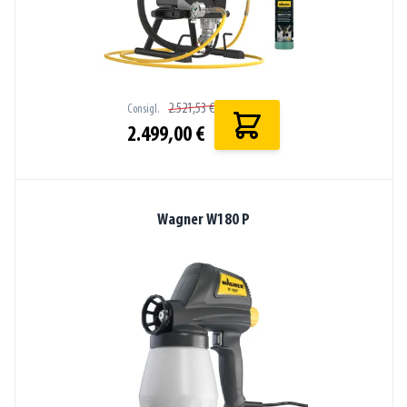
2.521,53 €
Consigl.
2.499,00 €
Wagner W180 P