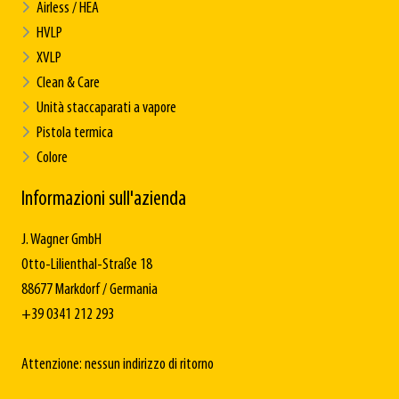
Airless / HEA
HVLP
XVLP
Clean & Care
Unità staccaparati a vapore
Pistola termica
Colore
Informazioni sull'azienda
J. Wagner GmbH
Otto-Lilienthal-Straße 18
88677 Markdorf / Germania
+39 0341 212 293
Attenzione: nessun indirizzo di ritorno