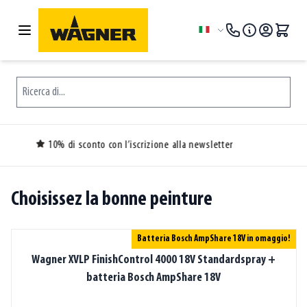
Salta al contenuto
Lingua
Ricerca di...
newsletter
30 giorni di restituzione grat
Choisissez la bonne peinture
Batteria Bosch AmpShare 18V in omaggio!
Wagner XVLP FinishControl 4000 18V Standardspray +
batteria Bosch AmpShare 18V