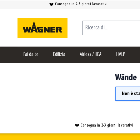
Consegna in 2-3 giorni lavorativi
Salta al contenuto
Ricerca di...
Fai da te
Edilizia
Airless / HEA
HVLP
Wände
Non è st
Consegna in 2-3 giorni lavorativi