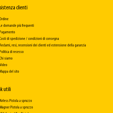
sistenza clienti
Ordine
Le domande più frequenti
Pagamento
Costi di spedizione / condizioni di consegna
Reclami, resi, recensioni dei clienti ed estensione della garanzia
Politica di recesso
Chi siamo
Video
Mappa del sito
k utili
Airless Pistola a spruzzo
Wagner Pistola a spruzzo