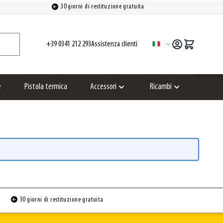
30 giorni di restituzione gratuita
+39 0341 212 293
Assistenza clienti
Lingua
e
Pistola termica
Accessori
Ricambi
Show submenu for Accessori category
Show submenu for
30 giorni di restituzione gratuita