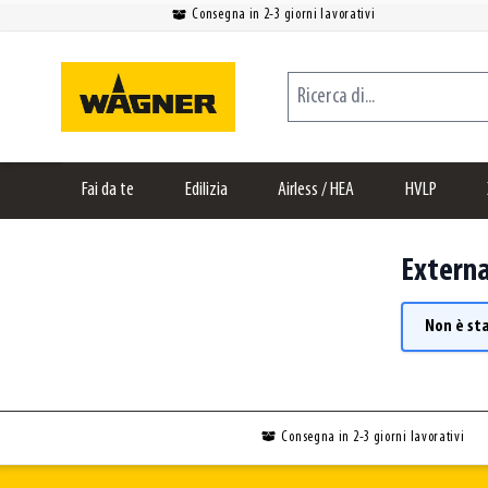
Consegna in 2-3 giorni lavorativi
Salta al contenuto
Ricerca di...
Fai da te
Edilizia
Airless / HEA
HVLP
Externa
Non è st
Consegna in 2-3 giorni lavorativi