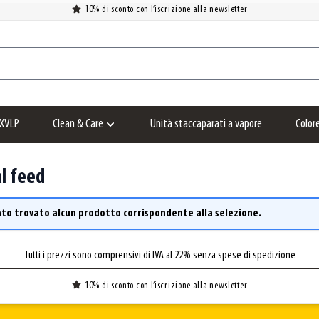
10% di sconto con l’iscrizione alla newsletter
XVLP
Clean & Care
Unità staccaparati a vapore
Color
Show submenu for Clean & Care category
l feed
ato trovato alcun prodotto corrispondente alla selezione.
Tutti i prezzi sono comprensivi di IVA al 22% senza spese di spedizione
10% di sconto con l’iscrizione alla newsletter