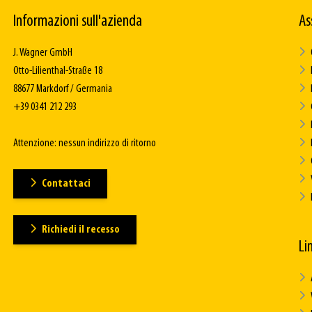
Informazioni sull'azienda
As
J. Wagner GmbH
Otto-Lilienthal-Straße 18
88677 Markdorf / Germania
+39 0341 212 293
Attenzione: nessun indirizzo di ritorno
Contattaci
Richiedi il recesso
Lin