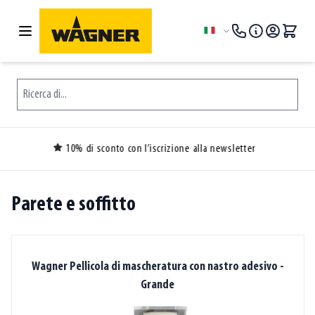
Salta al contenuto
Lingua
Ricerca di...
scrizione alla newsletter
30 giorni di re
Parete e soffitto
Wagner Pellicola di mascheratura con nastro adesivo -
Grande