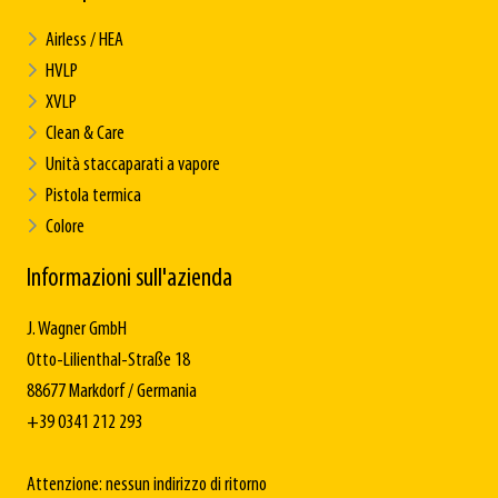
Airless / HEA
HVLP
XVLP
Clean & Care
Unità staccaparati a vapore
Pistola termica
Colore
Informazioni sull'azienda
J. Wagner GmbH
Otto-Lilienthal-Straße 18
88677 Markdorf / Germania
+39 0341 212 293
Attenzione: nessun indirizzo di ritorno