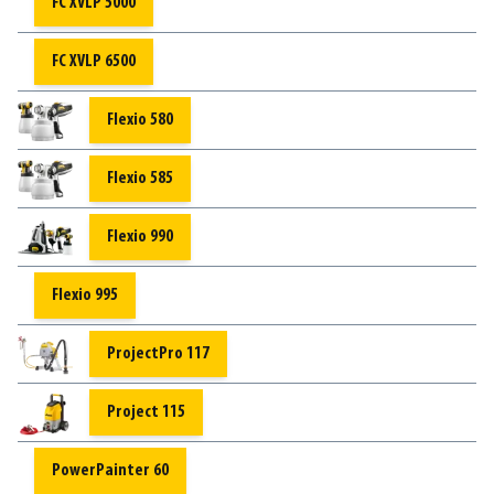
FC XVLP 5000
FC XVLP 6500
Flexio 580
Flexio 585
Flexio 990
Flexio 995
ProjectPro 117
Project 115
PowerPainter 60