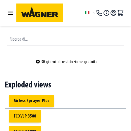
Salta al contenuto
Lingua
Ricerca di...
30 giorni di restituzione gratuita
Exploded views
Airless Sprayer Plus
FC XVLP 3500