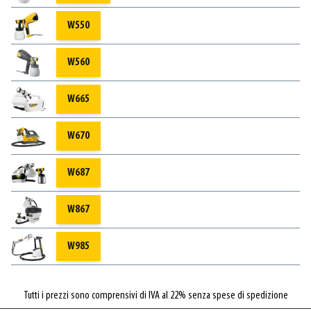
W550
W560
W665
W670
W687
W867
W985
Tutti i prezzi sono comprensivi di IVA al 22% senza spese di spedizione