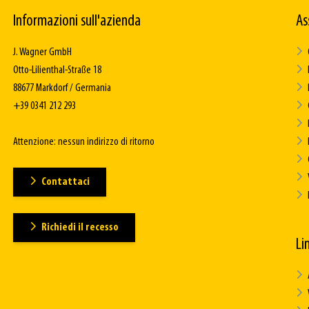
Informazioni sull'azienda
As
J. Wagner GmbH
Otto-Lilienthal-Straße 18
88677 Markdorf / Germania
+39 0341 212 293
Attenzione: nessun indirizzo di ritorno
Contattaci
Richiedi il recesso
Lin