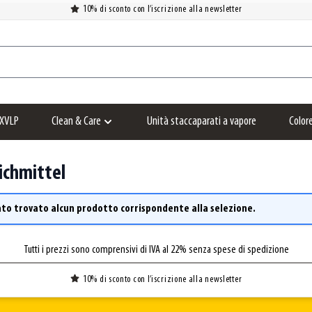
10% di sconto con l’iscrizione alla newsletter
XVLP
Clean & Care
Unità staccaparati a vapore
Color
Show submenu for Clean & Care category
ichmittel
ato trovato alcun prodotto corrispondente alla selezione.
Tutti i prezzi sono comprensivi di IVA al 22% senza spese di spedizione
10% di sconto con l’iscrizione alla newsletter