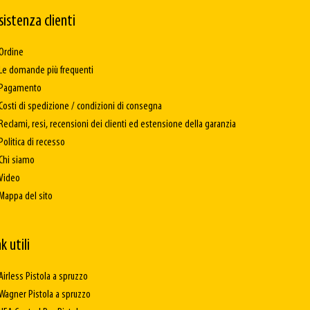
sistenza clienti
Ordine
Le domande più frequenti
Pagamento
Costi di spedizione / condizioni di consegna
Reclami, resi, recensioni dei clienti ed estensione della garanzia
Politica di recesso
Chi siamo
Video
Mappa del sito
k utili
Airless Pistola a spruzzo
Wagner Pistola a spruzzo