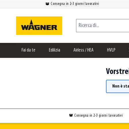
Consegna in 2-3 giorni lavorativi
Salta al contenuto
Ricerca di...
Fai da te
Edilizia
Airless / HEA
HVLP
Vorstre
Non è st
Consegna in 2-3 giorni lavorativi