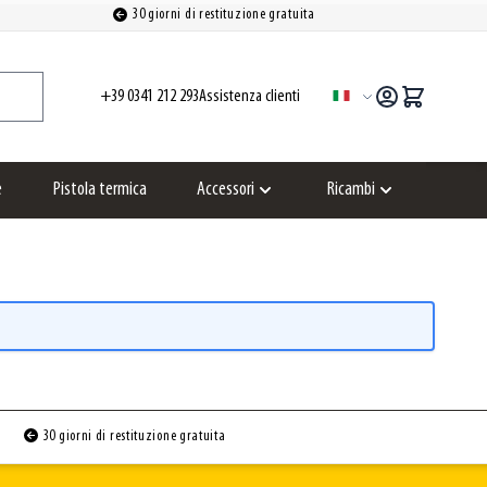
30 giorni di restituzione gratuita
+39 0341 212 293
Assistenza clienti
Lingua
e
Pistola termica
Accessori
Ricambi
Show submenu for Accessori category
Show submenu for
30 giorni di restituzione gratuita