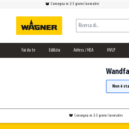
Consegna in 2-3 giorni lavorativi
Salta al contenuto
Ricerca di...
Fai da te
Edilizia
Airless / HEA
HVLP
Wandfa
Non è st
Consegna in 2-3 giorni lavorativi