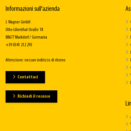
Informazioni sull'azienda
As
J. Wagner GmbH
Otto-Lilienthal-Straße 18
88677 Markdorf / Germania
+39 0341 212 293
Attenzione: nessun indirizzo di ritorno
Contattaci
Richiedi il recesso
Lin