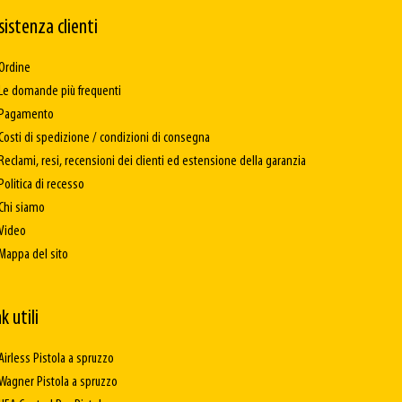
sistenza clienti
Ordine
Le domande più frequenti
Pagamento
Costi di spedizione / condizioni di consegna
Reclami, resi, recensioni dei clienti ed estensione della garanzia
Politica di recesso
Chi siamo
Video
Mappa del sito
k utili
Airless Pistola a spruzzo
Wagner Pistola a spruzzo