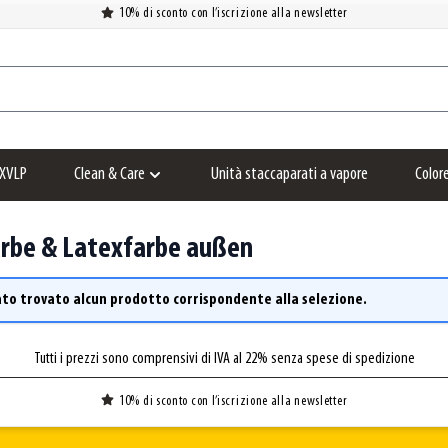
10% di sconto con l’iscrizione alla newsletter
XVLP
Clean & Care
Unità staccaparati a vapore
Color
Show submenu for Clean & Care category
rbe & Latexfarbe außen
ato trovato alcun prodotto corrispondente alla selezione.
Tutti i prezzi sono comprensivi di IVA al 22% senza spese di spedizione
10% di sconto con l’iscrizione alla newsletter