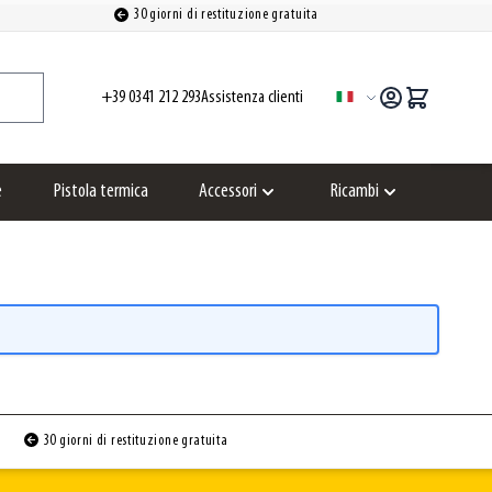
30 giorni di restituzione gratuita
+39 0341 212 293
Assistenza clienti
Lingua
e
Pistola termica
Accessori
Ricambi
Show submenu for Accessori category
Show submenu for
30 giorni di restituzione gratuita