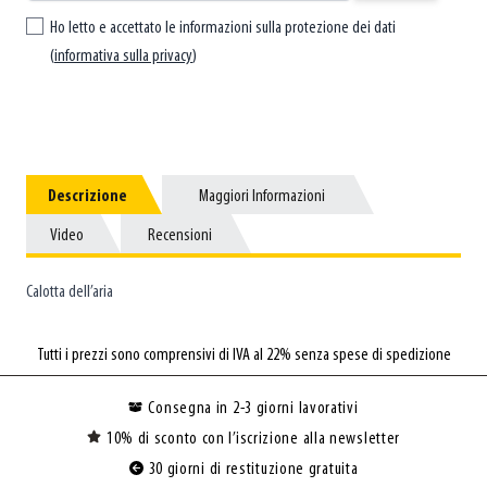
Ho letto e accettato le informazioni sulla protezione dei dati
(
informativa sulla privacy
)
Descrizione
Descrizione
Maggiori Informazioni
Maggiori Informazioni
Video
Video
Recensioni
Recensioni
Calotta dell’aria
Tutti i prezzi sono comprensivi di IVA al 22% senza spese di spedizione
Consegna in 2-3 giorni lavorativi
10% di sconto con l’iscrizione alla newsletter
30 giorni di restituzione gratuita