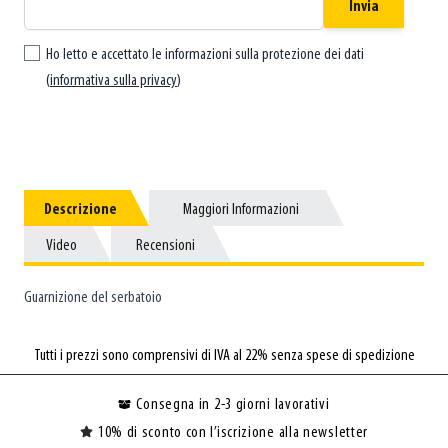
Invia
Ho letto e accettato le informazioni sulla protezione dei dati
(
informativa sulla privacy
)
Descrizione
Descrizione
Maggiori Informazioni
Maggiori Informazioni
Video
Video
Recensioni
Recensioni
Guarnizione del serbatoio
Tutti i prezzi sono comprensivi di IVA al 22% senza spese di spedizione
Consegna in 2-3 giorni lavorativi
10% di sconto con l’iscrizione alla newsletter