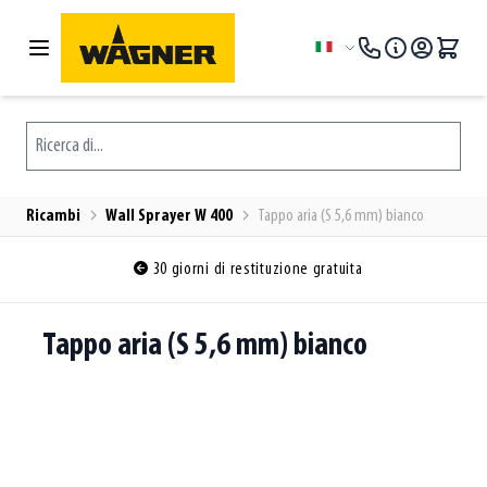
Salta al contenuto
Lingua
Ricerca di...
Ricambi
Wall Sprayer W 400
Tappo aria (S 5,6 mm) bianco
30 giorni di restituzione gratuita
Tappo aria (S 5,6 mm) bianco