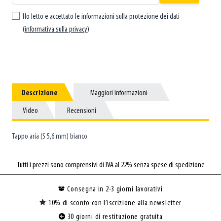
Ho letto e accettato le informazioni sulla protezione dei dati
(
informativa sulla privacy
)
Descrizione
Descrizione
Maggiori Informazioni
Maggiori Informazioni
Video
Video
Recensioni
Recensioni
Tappo aria (S 5,6 mm) bianco
Tutti i prezzi sono comprensivi di IVA al 22% senza spese di spedizione
Consegna in 2-3 giorni lavorativi
10% di sconto con l’iscrizione alla newsletter
30 giorni di restituzione gratuita