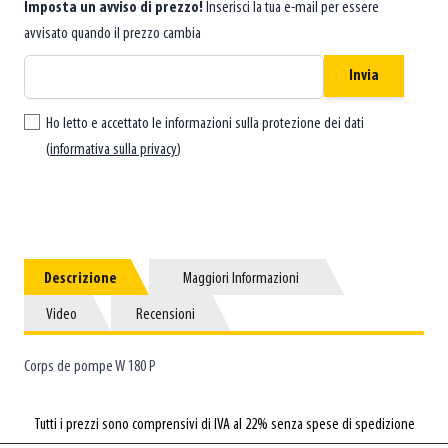
Imposta un avviso di prezzo!
Inserisci la tua e-mail per essere
avvisato quando il prezzo cambia
Invia
Ho letto e accettato le informazioni sulla protezione dei dati
(
informativa sulla privacy
)
Descrizione
Descrizione
Maggiori Informazioni
Maggiori Informazioni
Video
Video
Recensioni
Recensioni
Corps de pompe W 180 P
Tutti i prezzi sono comprensivi di IVA al 22% senza spese di spedizione