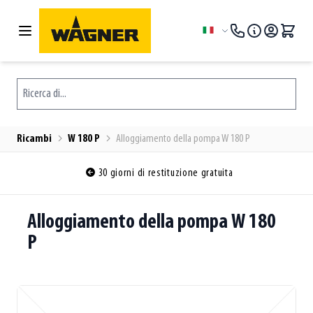
Salta al contenuto
Lingua
Ricerca di...
Ricambi
W 180 P
Alloggiamento della pompa W 180 P
30 giorni di restituzione gratuita
Alloggiamento della pompa W 180
P